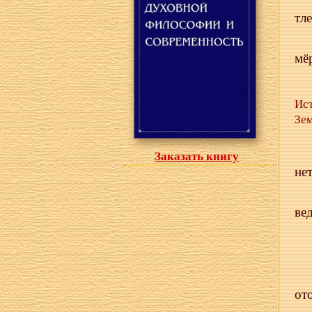
тл
мё
Ист
Зем
Заказать книгу
не
ве
от