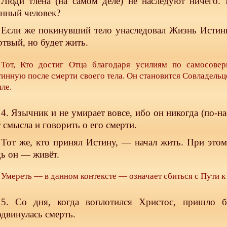
Люди тлена (на самом деле) не наследуют ничего.
енный человек?
Если же покинувший тело унаследовал Жизнь Истин
ртвый, но будет жить.
Тот, Кто достиг Отца благодаря усилиям по самосовер
инную после смерти своего тела. Он становится Совладельц
ле.
4. Язычник и не умирает вовсе, ибо он никогда (по-н
т смысла и говорить о его смерти.
Тот же, кто принял Истину, — начал жить. При этом
дь он — живёт.
Умереть — в данном контексте — означает сбиться с Пути к
5. Со дня, когда воплотился Христос, пришло б
одвинулась смерть.