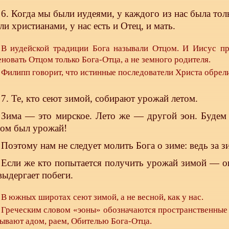
6. Когда мы были иудеями, у каждого из нас была толь
ли христианами, у нас есть и Отец, и мать.
В иудейской традиции Бога называли Отцом. И Иисус п
новать Отцом только Бога-Отца, а не земного родителя.
Филипп говорит, что истинные последователи Христа обрели
7. Те, кто сеют зимой, собирают урожай летом.
Зима — это мирское. Лето же — другой эон. Будем 
том был урожай!
Поэтому нам не следует молить Бога о зиме: ведь за 
Если же кто попытается получить урожай зимой — он
выдергает побеги.
В южных широтах сеют зимой, а не весной, как у нас.
Греческим словом «эоны» обозначаются пространственные 
ывают адом, раем, Обителью Бога-Отца.