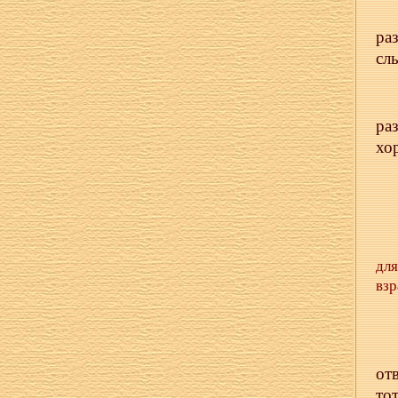
ра
сл
ра
хо
дл
взр
от
то