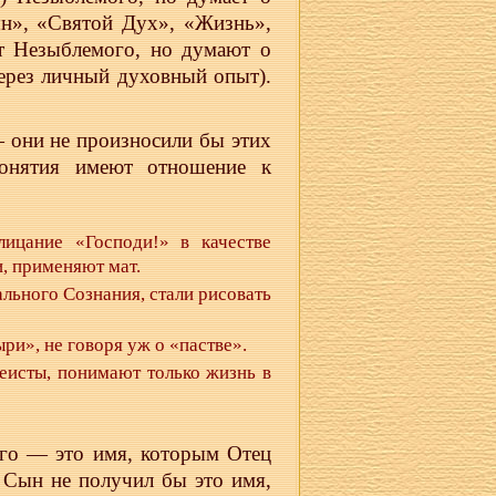
н», «Святой Дух», «Жизнь»,
т Незыблемого, но думают о
ерез личный духовный опыт).
 они не произносили бы этих
онятия имеют отношение к
ицание «Господи!» в качестве
и, применяют мат.
льного Сознания, стали рисовать
и», не говоря уж о «пастве».
еисты, понимают только жизнь в
ого — это имя, которым Отец
Сын не получил бы это имя,