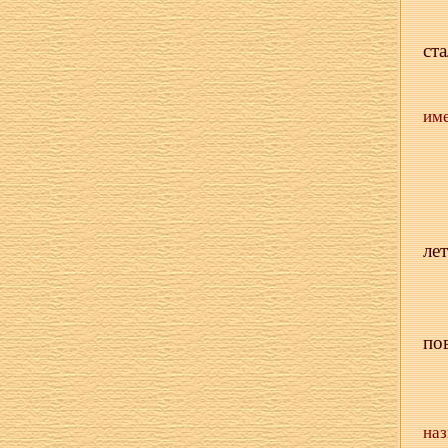
ста
име
ле
по
наз