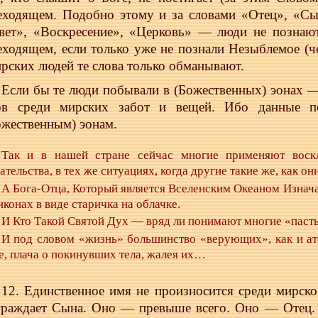
еходящем. Подобно этому и за словами «Отец», «Сы
вет», «Воскресение», «Церковь» — люди не познаю
еходящем, если только уже не познали Незыблемое (ч
рских людей те слова только обманывают.
Если бы те люди побывали в (Божественных) эонах —
ов среди мирских забот и вещей. Ибо данные п
ожественным) эонам.
Так и в нашей стране сейчас многие применяют воскл
ательства, в тех же ситуациях, когда другие такие же, как он
А Бога-Отца, Который является Вселенским Океаном Изнача
иконах в виде старичка на облачке.
И Кто Такой Святой Дух — вряд ли понимают многие «пастыр
И под словом «жизнь» большинство «верующих», как и ат
е, плача о покинувших тела, жалея их…
12. Единственное имя не произносится среди мирск
граждает Сына. Оно — превыше всего. Оно — Отец. 