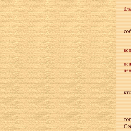
бла
со
воп
не
ден
кт
то
Се