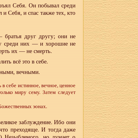
зъял Себя. Он побывал среди
 и Себя, и спас также тех, кто
— братья друг другу; они не
му среди них — и хорошие не
ерть их — не смерть.
ить всё это в себе.
ьными, вечными.
 в себе истинное, вечное, ценное
олько миру сему. Затем следует
 Божественных эонах.
великое заблуждение. Ибо они
что преходяще. И тогда даже
м) Незыблемого, но думает о