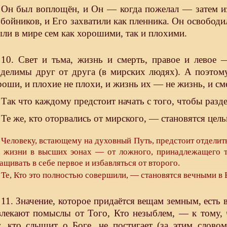
Он был воплощён, и Он — когда пожелал — затем и
збойников, и Его захватили как пленника. Он освободил
ыли в мире сем как хорошими, так и плохими.
10. Свет и тьма, жизнь и смерть, правое и левое 
зделимы друг от друга (в мирских людях). А поэто
роши, и плохие не плохи, и жизнь их — не жизнь, и см
Так что каждому предстоит начать с того, чтобы раздел
Те же, кто оторвались от мирского, — становятся цел
Человеку, встающему на духовный Путь, предстоит отделить
я жизни в высших эонах — от ложного, принадлежащего т
ащивать в себе первое и избавляться от второго.
Те, Кто это полностью совершили, — становятся вечными в
11. Значение, которое придаётся вещам земным, есть 
влекают помыслы от Того, Кто незыблем, — к тому, 
т, кто слышит о Боге, не постигает (за этим слово