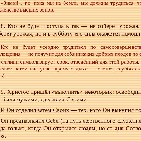
«Зимой», т.е. пока мы на Земле, мы должны трудиться, ч
женстве высших эонов.
8. Кто не будет поступать так — не соберёт урожая. 
берёт урожая, но и в субботу его сила окажется немощ
Кто не будет усердно трудиться по самосовершенст
лощения — не получит для себя никаких добрых плодов по 
Филипп символизирует срок, отведённый для этой работы,
дели»; затем наступает время отдыха — «лето», «суббота
ь).
9. Христос пришёл «выкупить» некоторых: освободит
о были чужими, сделав их Своими.
И Он отделил затем Своих — тех, кого Он выкупил по
Он предназначил Себя (на путь жертвенного служения
гда только, когда Он открылся людям, но со дня Сот
бя.