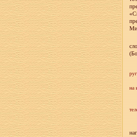
пр
«С
пр
Ми
сл
(Б
руг
на 
тел
на