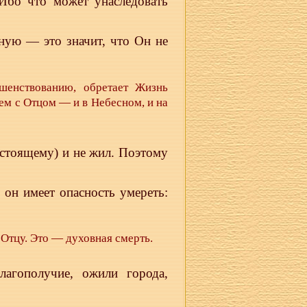
 Ибо что может унаследовать
ную — это значит, что Он не
шенствованию, обретает Жизнь
ем с Отцом — и в Небесном, и на
астоящему) и не жил. Поэтому
 он имеет опасность умереть:
 Отцу. Это — духовная смерть.
лагополучие, ожили города,