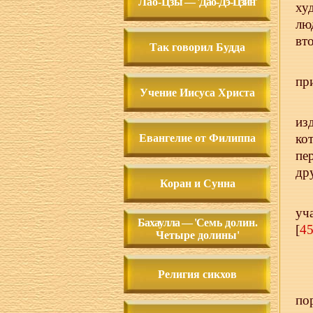
Лао-Цз
ы — 'Дао-Дэ-Цзин'
ху
лю
вт
Так говорил Будда
пр
Учение Иисуса Христа
из
ко
Евангелие от Филиппа
пе
др
Коран и Сунна
уч
Бахаулла — 'С
емь долин.
[
4
Четыре долины'
Религия сикхов
по