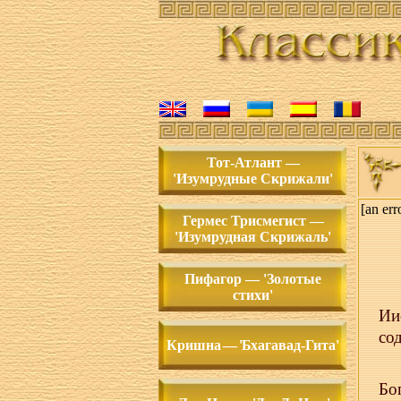
Тот-Атлант —
'Изумрудные Скрижали'
[an err
Гермес Трисмегист —
'Изумрудная Скрижаль'
Пифагор — 'Золотые
стихи'
Ии
со
Кришн
а — 'Б
хагавад-Гита'
Бо