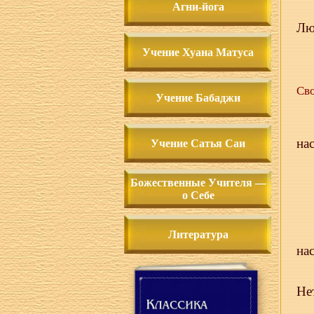
Агни-йога
Лю
Учение Хуана Матуса
Сво
Учение Бабаджи
на
Учение Сатья Саи
Божественные Учителя —
о Себе
Литература
на
Не