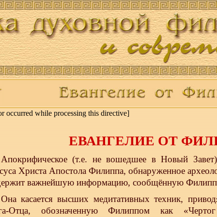
or occurred while processing this directive]
ЕВАНГЕЛИЕ ОТ ФИ
Апокрифическое (т.е. не вошедшее в Новый Завет)
суса Христа Апостола Филиппа, обнаруженное археолог
держит важнейшую информацию, сообщённую Филипп
Она касается высших медитативных техник, приво
га-Отца, обозначенную Филиппом как «Черто