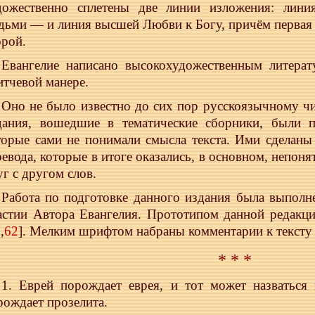
дожественно сплетены две линии изложения: лини
дьми — и линия высшей Любви к Богу, причём первая 
орой.
Евангелие написано высокохудожественным литера
итчевой манере.
Оно не было известно до сих пор русскоязычному ч
дания, вошедшие в тематические сборники, были п
торые сами не понимали смысла текста. Ими сделан
ревода, которые в итоге оказались, в основном, непон
уг с другом слов.
Работа по подготовке данного издания была выполн
астии Автора Евангелия. Прототипом данной редакци
5
,
62
]. Мелким шрифтом набраны комментарии к тексту 
* * *
1. Еврей порождает еврея, и тот может назваться
рождает прозелита.