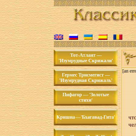
Тот-Атлант —
'Изумрудные Скрижали'
[an err
Гермес Трисмегист —
'Изумрудная Скрижаль'
Пифагор — 'Золотые
стихи'
чт
Кришн
а — 'Б
хагавад-Гита'
чел