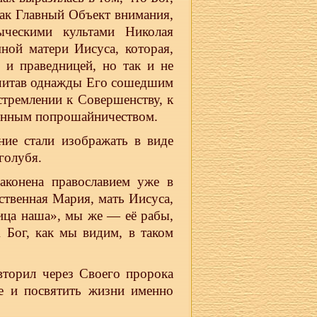
ак Главный Объект внимания,
ыческими культами Николая
ной матери Иисуса, которая,
 и праведницей, но так и не
осчитав однажды Его сошедшим
стремлении к Совершенству, к
енным попрошайничеством.
ние стали изображать в виде
голубя.
аконена православием уже в
ственная Мария, мать Иисуса,
чица наша», мы же — её рабы,
 Бог, как мы видим, в таком
вторил через Своего пророка
е и посвятить жизни именно