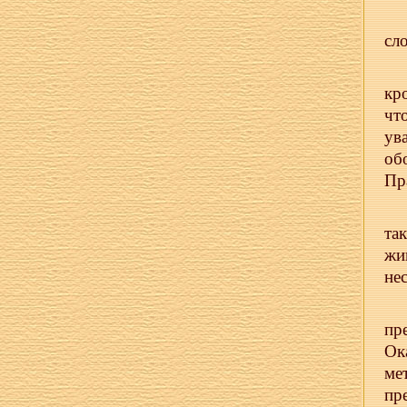
сл
кр
чт
ув
об
Пр
та
жи
не
пр
Ок
ме
пр