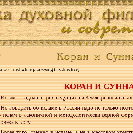
or occurred while processing this directive]
КОРАН И СУНН
Ислам — одна из трёх ведущих на Земле религиозных 
Но говорить об исламе в России надо не только поэто
о ислам в лаконичной и методологически верной фор
овека к Богу.
Более того, именно в исламе, а не в массовом христ