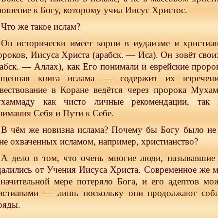
ношение к Богу, которому учил Иисус Христос.
Что же такое ислам?
Он исторически имеет корни в иудаизме и христиан
ороков, Иисуса Христа (арабск. — Иса). Он зовёт свои
рабск. — Аллах), как Его понимали и еврейские проро
ященная книга ислама — содержит их изречен
вествование в Коране ведётся через пророка Мухам
хаммаду как чисто личные рекомендации, так и
нимания Себя и Пути к Себе.
В чём же новизна ислама? Почему бы Богу было не 
не охваченных исламом, например, христианство?
А дело в том, что очень многие люди, называвшие 
далились от Учения Иисуса Христа. Современное же м
значительной мере потеряло Бога, и его адептов мо
истианами — лишь поскольку они продолжают собл
ряды.