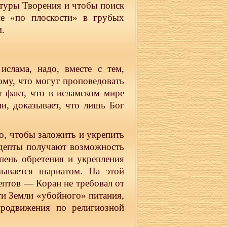
туры Творения и чтобы поиск
не «по плоскости» в грубых
м.
слама, надо, вместе с тем,
ому, что могут проповедовать
 факт, что в исламском мире
и, доказывает, что лишь Бог
о, чтобы заложить и укрепить
 адепты получают возможность
пень обретения и укрепления
зывается шариатом. На этой
ептов — Коран не требовал от
ти Земли «убойного» питания,
продвижения по религиозной