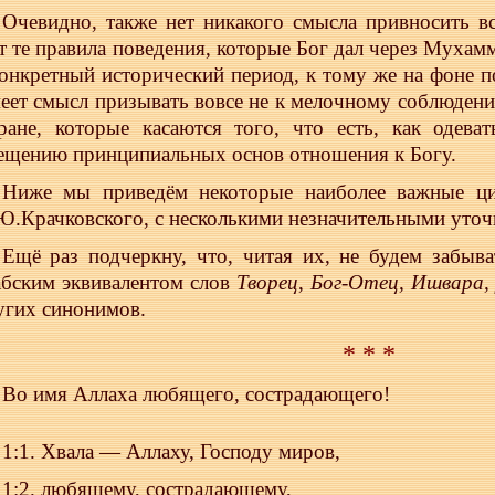
Очевидно, также нет никакого смысла привносить 
т те правила поведения, которые Бог дал через Мухам
конкретный исторический период, к тому же на фоне 
еет смысл призывать вовсе не к мелочному соблюдени
ране, которые касаются того, что есть, как одева
ещению принципиальных основ отношения к Богу.
Ниже мы приведём некоторые наиболее важные ци
Ю.Крачковского, с несколькими незначительными уточ
Ещё раз подчеркну, что, читая их, не будем забыв
абским эквивалентом слов
Творец
,
Бог-Отец, Ишвара, 
угих синонимов.
* * *
Во имя Аллаха любящего, сострадающего!
1:1. Хвала — Аллаху, Господу миров,
1:2. любящему, сострадающему,