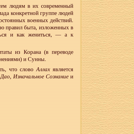
всем людям в их современный
мада конкретной группе людей
постоянных военных действий.
ю правил быта, изложенных в
ться и как жениться, — а к
таты из Корана (в переводе
нениями) и Сунны.
ать, что слово
Аллах
является
Дао, Изначальное Сознание
и