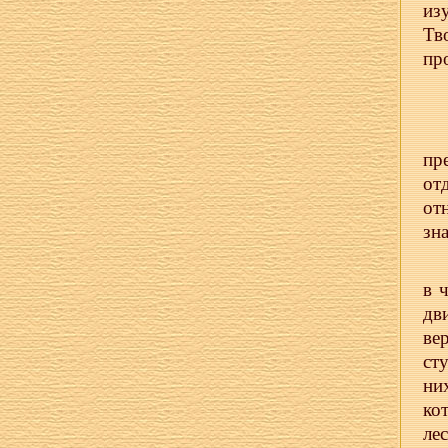
из
Тв
пр
пр
от
от
зн
в 
дв
ве
ст
ни
ко
ле