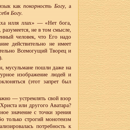
 язык как
покорность Богу
, а
себя Богу
.
аха илля ллах» — «Нет бога,
 разумеется, не в том смысле,
нный человек, что Его надо
ние действительно не имеет
ительно Всемогущий Творец и
).
н, мусульмане пошли даже на
турное изображение людей и
клоняться (этот запрет был
важно — устремлять свой взор
 Христа или другого Аватара?
ное значение с точки зрения
бо только строгий монотеизм
ализировалась потребность к