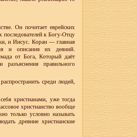
стве. Он почитает еврейских
х последователей к Богу-Отцу
ки, и Иисус. Коран — главная
ия и описания их деяний.
мада от Бога, Который даёт
 разъяснения правильного
распространить среди людей,
себя христианами, уже тогда
ассовое христианство вообще
жно только условно называть
юдать древние христианские