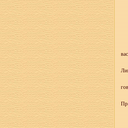
ва
Ли
го
Пр