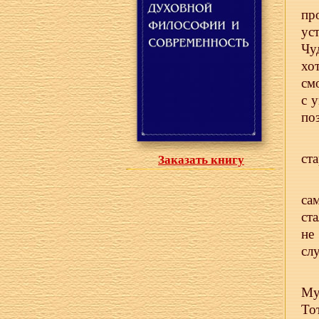
пр
ус
Чу
хо
см
с 
по
ст
Заказать книгу
са
ст
не
сл
Му
То