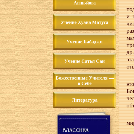
Агни-йога
по
и 
Учение Хуана Матуса
чи
ра
ма
Учение Бабаджи
пр
др
эт
Учение Сатья Саи
от
Божественные Учителя —
о Себе
эт
Бо
че
Литература
об
ми