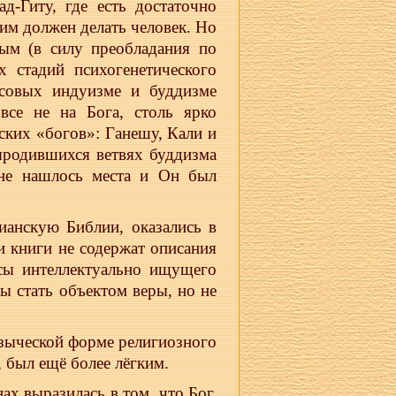
-Гиту, где есть достаточно
этим должен делать человек. Но
ым (в силу преобладания по
 стадий психогенетического
ссовых индуизме и буддизме
все не на Бога, столь ярко
ских «богов»: Ганешу, Кали и
ыродившихся ветвях буддизма
 не нашлось места и Он был
ианскую Библии, оказались в
 книги не содержат описания
сы интеллектуально ищущего
ы стать объектом веры, но не
зыческой форме религиозного
 был ещё более лёгким.
ах выразилась в том, что Бог,