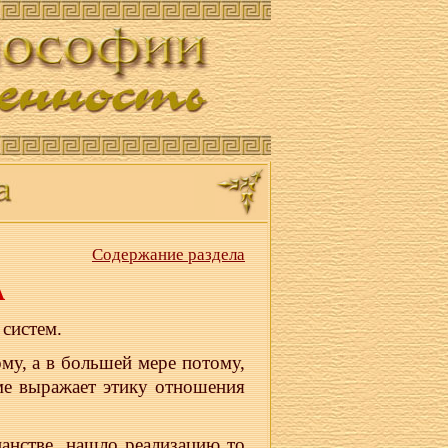
Содержание раздела
А
систем.
му, а в большей мере потому,
ме выражает этику отношения
ианстве, нашло реализацию то