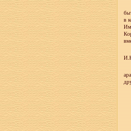
бы
в 
Им
Ко
вм
И.
ар
др