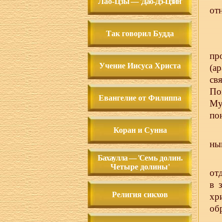
Лао-Цз
ы — 'Дао-Дэ-Цзин'
от
Так говорил Будда
пр
Учение Иисуса Христа
(а
св
По
Евангелие от Филиппа
Му
по
Коран и Сунна
ны
Бахаулла — 'С
емь долин.
Четыре долины'
от
в 
Религия сикхов
хр
об