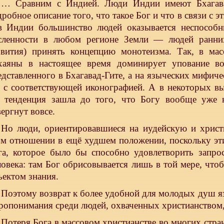
… Сравним с Индией. Люди Индии имеют Бхагавад
дробное описание того, что такое Бог и что в связи с 
в Индии большинство людей оказывается неспособн
сленности в любом регионе Земли — людей ранних
звития) принять концепцию монотеизма. Так, в ма
хаяны в настоящее время доминирует упование во
едставленного в Бхагавад-Гите, а на языческих мифиче
. с соответствующей иконографией. А в некоторых в
а тенденция зашла до того, что Богу вообще уже
вергнут вовсе.
Но люди, ориентировавшиеся на иудейскую и христ
ом отношении в ещё худшем положении, поскольку эти
га, которое было бы способно удовлетворить запро
ловека: там Бог обрисовывается лишь в той мере, чтоб
ъектом знания.
Поэтому возврат к более удобной для молодых душ я
ропонимания среди людей, охваченных христианством,
Потеря Бога в массовом христианстве во многих стран