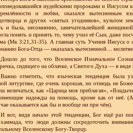
оповедовавшийся иудейскими пророками и Иисусом к
тремлённости и любви, оказался вытесненным яз
дотворца и других «святых угодников», культом зем
ть и была, несомненно, замечательнейшей женщиной
огла понять и принять то, чему учил её Сын, даже п
ума (Мк 3:21,31-35). А главная суть Учения Иисуса о 
знанию Бога-Отца — оказалась вытесненной… молитв
Дошло до того, что Вселенское Изначальное Созна
аричка, сидящего на облачке, а Святого Духа — в виде 
Важно отметить, что языческая тенденция была уз
мой литургике, где очень хорошая, но отнюдь не Боже
ала величаться, как «Царица моя преблагая», «Влады
 имеющие надежды на помощь, кроме как от неё. (А
учае оказывается как бы и вообще ни при чём).
И вот, видя начало этой тенденции, Бог ещё раз по
хаммада, что люди должны сосредоточить внимани
тальному Вселенскому Богу-Творцу.