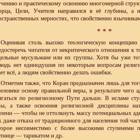
учению и практическому освоению многомерной струк
орца, Цели, Учителя направился в её глубины, а 
остранственных мерностях, что свойственно язычника
* * *
Оценивая столь высоко теологическую концепцию и
едостеречь читателя от некритического отношения к т
дельные мусульмане или их группы. Хотя бы уже тот
нюдь нет единодушия по некоторым вопросам религи
ает всё, а людям свойственно делать ошибки.
Отметим также, что Коран предназначен лишь для тог
человеке основу правильной веры, в результате чего
игаться по религиозному Пути дальше. В исламе сту
ры, а также освоения религиозной дисциплины на
упени — чтобы не оттолкнуть массу потенциальных ад
х даже отказа от традиционного для населения той час
торое несовместимо с более высокими ступенями 
стнице — тарикатом и др.