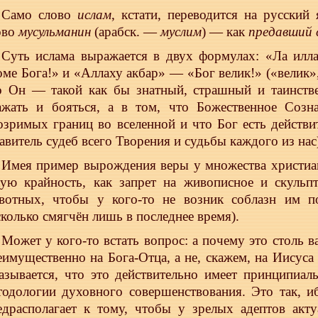
Само слово
ислам
, кстати, переводится на русский
ово
мусульманин
(арабск. —
муслим
) — как
предавший 
Суть ислама выражается в двух формулах: «Ла илл
оме Бога!» и «Аллаху акбар» — «Бог велик!» («велик»,
о Он — такой как бы знатный, страшный и таинстве
ажать и бояться, а в том, что Божественное Созна
озримых границ во вселенной и что Бог есть действ
авитель судеб всего Творения и судьбы каждого из нас
Имея пример вырождения веры у множества христиа
кую крайность, как запрет на живописное и скульп
вотных, чтобы у кого-то не возник соблазн им по
сколько смягчён лишь в последнее время).
Может у кого-то встать вопрос: а почему это столь 
еимущественно на Бога-Отца, а не, скажем, на Иисуса
азывается, что это действительно имеет принципиаль
тодологии духовного совершенствования. Это так, и
едрасполагает к тому, чтобы у зрелых адептов акту